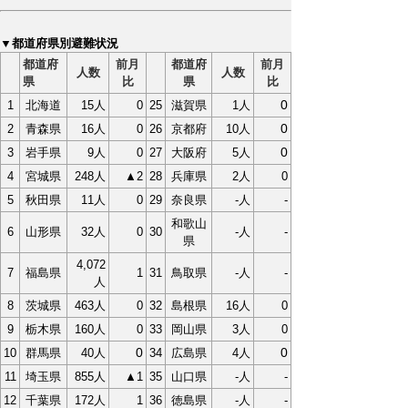
▼都道府県別避難状況
都道府
前月
都道府
前月
人数
人数
県
比
県
比
0
1
北海道
15人
0
25
滋賀県
1人
0
2
青森県
16人
0
26
京都府
10人
0
3
岩手県
9人
0
27
大阪府
5人
4
宮城県
248人
▲2
28
兵庫県
2人
0
5
秋田県
11人
0
29
奈良県
-人
-
和歌山
6
山形県
32人
0
30
-人
-
県
4,072
7
福島県
1
31
鳥取県
-人
-
人
8
茨城県
463人
0
32
島根県
16人
0
9
栃木県
160人
0
33
岡山県
3人
0
0
0
10
群馬県
40人
34
広島県
4人
11
埼玉県
855人
▲1
35
山口県
-人
-
12
千葉県
172人
1
36
徳島県
-人
-