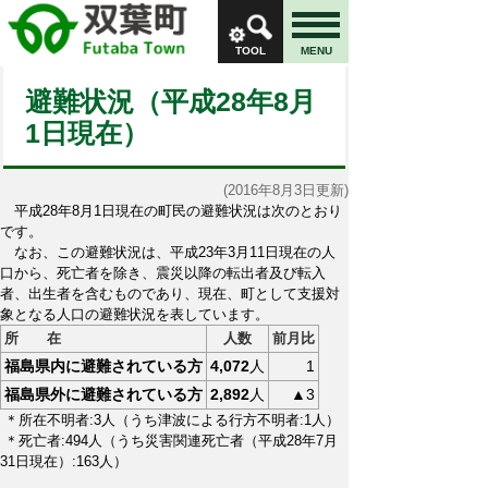
TOOL
MENU
避難状況（平成28年8月
1日現在）
(2016年8月3日更新)
平成28年8月1日現在の町民の避難状況は次のとおり
です。
なお、この避難状況は、平成23年3月11日現在の人
口から、死亡者を除き、震災以降の転出者及び転入
者、出生者を含むものであり、現在、町として支援対
象となる人口の避難状況を表しています。
所 在
人数
前月比
福島県内に避難されている方
4,072
人
1
福島県外に避難されている方
2,892
人
▲3
＊所在不明者:3人（うち津波による行方不明者:1人）
＊死亡者:494人（うち災害関連死亡者（平成28年7月
31日現在）:163人）