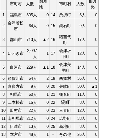
前月
前月
市町村
人数
市町村
人数
比
比
1
福島市
305人
0
14
桑折町
5人
0
会津若松
2
64人
0
15
鏡石町
9人
0
市
猪苗代
3
郡山市
713人
▲2
16
17人
0
町
2,097
会津坂
4
いわき市
1
17
12人
0
人
下町
会津美
5
白河市
229人
▲1
18
14人
0
里町
6
須賀川市
64人
2
19
西郷村
36人
0
7
喜多方市
9人
0
20
矢吹町
30人
▲1
8
相馬市
60人
1
21
棚倉町
11人
0
塙町
9
二本松市
15人
0
22
8人
0
10
田村市
22人
0
23
三春町
12人
0
11
南相馬市
212人
0
24
広野町
33人
0
12
伊達市
13人
0
25
新地町
8人
0
13
本宮市
48人
1
－
その他
26人
0