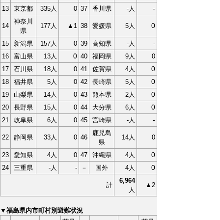
-
13
東京都
335人
0
37
香川県
-人
神奈川
0
14
177人
▲1
38
愛媛県
5人
県
15
新潟県
157人
0
39
高知県
-人
-
0
16
富山県
13人
40
福岡県
9人
0
0
17
石川県
18人
0
41
佐賀県
4人
0
18
福井県
5人
0
42
長崎県
5人
0
19
山梨県
14人
0
43
熊本県
2人
0
20
長野県
15人
0
44
大分県
6人
-
21
岐阜県
6人
0
45
宮崎県
-人
鹿児島
22
静岡県
33人
0
46
14人
0
県
0
23
愛知県
4人
0
47
沖縄県
4人
0
24
三重県
-人
-
－
国外
4人
6,964
計
▲2
人
▼福島県内市町村別避難状況