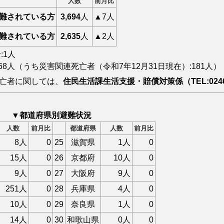
人数
前月比
難されている方
3,694
人
▲7人
難されている方
2,635
人
▲2人
:1人
368人（うち災害関連死亡者（令和7年12月31日現在）:181人）
亡者に関しては、
住民生活課生活支援・賠償対策係（TEL:0246
▼都道府県別避難状況
人数
前月比
都道府県
人数
前月比
8人
0
25
滋賀県
1人
0
15人
0
26
京都府
10人
0
9人
0
27
大阪府
9人
0
251人
0
28
兵庫県
4人
0
10人
0
29
奈良県
1人
0
14人
0
30
和歌山県
0人
0