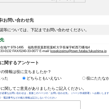
等/お問い合わせ先
認等については、下記までお問い合わせください。
先
在地/〒979-1495 福島県双葉郡双葉町大字長塚字町西73番地4
-33-0132
FAX/0240-33-0077 E-mail/
kosekizeimu@town.futaba.fukushima.jp
に関するアンケート
ジの情報は役に立ちましたか？
立った
どちらともいえない
役にたたな
ジに関してご意見がありましたらご記入ください。
が必要なお問い合わせは，直接このページの「お問い合わせ先」（ページ作成部署）へお願いします
所・電話番号などの個人情報は記入しないでください