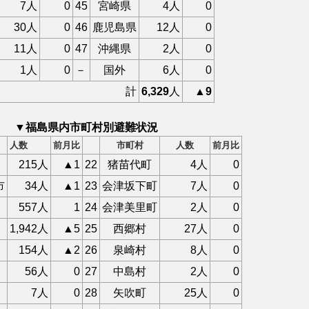
7人
0
45
宮崎県
4人
0
30人
0
46
鹿児島県
12人
0
11人
0
47
沖縄県
2人
0
1人
0
－
国外
6人
0
計
6,329
人
▲9
▼福島県内市町村別避難状況
人数
前月比
市町村
人数
前月比
215人
▲1
22
猪苗代町
4人
0
市
34人
▲1
23
会津坂下町
7人
0
557人
1
24
会津美里町
2人
0
1,942人
▲5
25
西郷村
27人
0
154人
▲2
26
泉崎村
8人
0
56人
0
27
中島村
2人
0
7人
0
28
矢吹町
25人
0