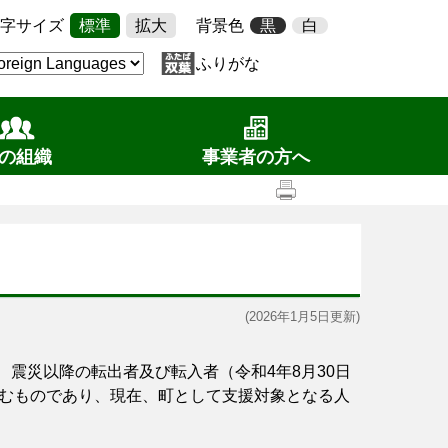
字サイズ
標準
拡大
背景色
黒
白
ふりがな
の組織
事業者の方へ
(2026年1月5日更新)
、震災以降の転出者及び転入者（令和4年8月30日
むものであり、現在、町として支援対象となる人