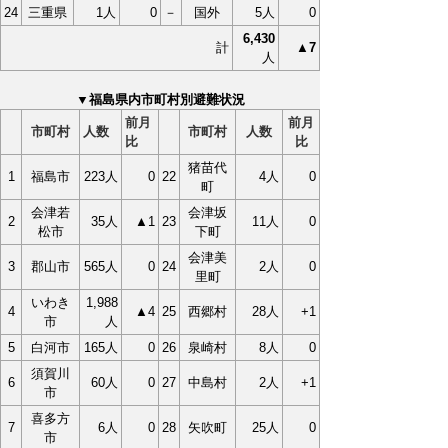
24
三重県
1人
0
－
国外
5人
0
6,430
計
▲7
人
▼福島県内市町村別避難状況
前月
前月
市町村
人数
市町村
人数
比
比
猪苗代
1
福島市
223人
0
22
4人
0
町
会津若
会津坂
2
35人
▲1
23
11人
0
松市
下町
会津美
3
郡山市
565人
0
24
2人
0
里町
いわき
1,988
4
▲4
25
西郷村
28人
+1
市
人
5
白河市
165人
0
26
泉崎村
8人
0
須賀川
6
60人
0
27
中島村
2人
+1
市
喜多方
7
6人
0
28
矢吹町
25人
0
市