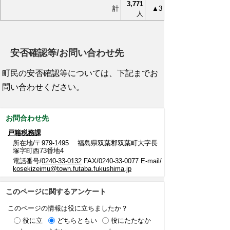
3,771
計
▲3
人
安否確認等/お問い合わせ先
町民の安否確認等については、下記までお
問い合わせください。
お問合わせ先
戸籍税務課
所在地/〒979-1495 福島県双葉郡双葉町大字長
塚字町西73番地4
電話番号/
0240-33-0132
FAX/0240-33-0077 E-mail/
kosekizeimu@town.futaba.fukushima.jp
このページに関するアンケート
このページの情報は役に立ちましたか？
役に立
どちらともい
役にたたなか