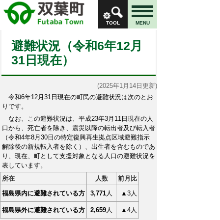
TOOL
MENU
避難状況（令和6年12月
31日現在）
(2025年1月14日更新)
令和6年12月31日現在の町民の避難状況は次のとお
りです。
なお、この避難状況は、平成23年3月11日現在の人
口から、死亡者を除き、震災以降の転出者及び転入者
（令和4年8月30日の特定復興再生拠点区域避難指示
解除後の新規転入者を除く）、出生者を含むものであ
り、現在、町として支援対象となる人口の避難状況を
表しています。
所在
人数
前月比
福島県内に避難されている方
3,771
人
▲3人
福島県外に避難されている方
2,659
人
▲4人