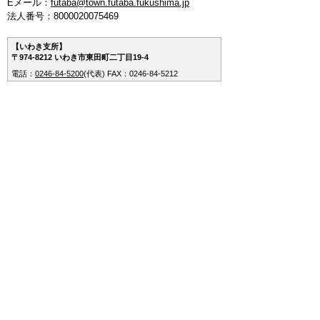
Eメール：
futaba@town.futaba.fukushima.jp
法人番号：8000020075469
【いわき支所】
〒974-8212 いわき市東田町二丁目19-4
電話：
0246-84-5200
(代表)
FAX：0246-84-5212
【郡山支所】
〒963-8024 郡山市朝日1丁目 20-2
電話：
024-973-8090
(代表)
FAX：024-933-5120
【埼玉支所】
〒347-0105 埼玉県加須市騎西 36-1
電話：
0480-53-7780
(代表)
FAX：0480-53-7266
【つくば連絡所】
〒305-0044 茨城県つくば市吾妻3丁目7-14
エスワンビル内（1-Ｊ）
電話：
:029-854-7511
(代表)
FAX：029-854-7511
メルマガ
お問い合わせ
プライバシーポリシー
免責事項
リンクについて
このサイトの使い方
このサイトの考え方
Copyright (C) Futaba Town All Rights Reserved.