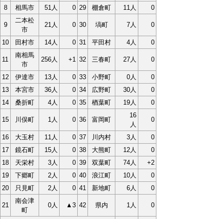
8
相馬市
51人
0
29
棚倉町
11人
0
二本松
9
21人
0
30
塙町
7人
0
市
10
田村市
14人
0
31
平田村
4人
0
南相馬
11
256人
+1
32
三春町
27人
0
市
12
伊達市
13人
0
33
小野町
0人
0
13
本宮市
36人
0
34
広野町
30人
0
14
桑折町
4人
0
35
楢葉町
19人
0
16
15
川俣町
1人
0
36
富岡町
0
人
16
大玉村
11人
0
37
川内村
3人
0
17
鏡石町
15人
0
38
大熊町
12人
0
18
天栄村
3人
0
39
双葉町
74人
+2
19
下郷町
2人
0
40
浪江町
10人
0
20
只見町
2人
0
41
新地町
6人
0
南会津
21
0人
▲3
42
県内
1人
0
町