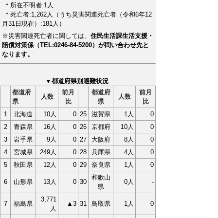
＊所在不明者:1人
＊死亡者:1,262人（うち災害関連死亡者（令和6年12
月31日現在）:181人）
※災害関連死亡者に関しては、
住民生活課生活支援・
賠償対策係（TEL:0246-84-5200）が問い合わせ先と
なります。
▼都道府県別避難状況
都道府
前月
都道府
前月
人数
人数
県
比
県
比
1
北海道
10人
0
25
滋賀県
1人
0
2
青森県
16人
0
26
京都府
10人
0
3
岩手県
9人
0
27
大阪府
8人
0
4
宮城県
249人
0
28
兵庫県
4人
0
5
秋田県
12人
0
29
奈良県
1人
0
和歌山
6
山形県
13人
0
30
0人
-
県
3,771
7
福島県
▲3
31
鳥取県
1人
0
人