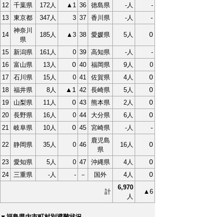
12
千葉県
172人
▲1
36
徳島県
-人
-
-
13
東京都
347人
3
37
香川県
-人
神奈川
0
14
185人
▲3
38
愛媛県
5人
県
15
新潟県
161人
0
39
高知県
-人
-
0
16
富山県
13人
40
福岡県
9人
0
0
17
石川県
15人
0
41
佐賀県
4人
▲1
0
18
福井県
8人
42
長崎県
5人
0
0
19
山梨県
11人
43
熊本県
2人
0
20
長野県
16人
0
44
大分県
6人
0
-
21
岐阜県
10人
45
宮崎県
-人
鹿児島
0
22
静岡県
35人
0
46
16人
県
0
23
愛知県
5人
0
47
沖縄県
4人
0
24
三重県
-人
-
－
国外
4人
6,970
計
▲6
人
▼福島県内市町村別避難状況