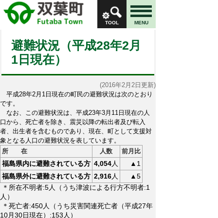
TOOL
MENU
避難状況（平成28年2月
1日現在）
(2016年2月2日更新)
平成28年2月1日現在の町民の避難状況は次のとおり
です。
なお、この避難状況は、平成23年3月11日現在の人
口から、死亡者を除き、震災以降の転出者及び転入
者、出生者を含むものであり、現在、町として支援対
象となる人口の避難状況を表しています。
所 在
人数
前月比
福島県内に避難されている方
4,054
人
▲1
福島県外に避難されている方
2,916
人
▲5
＊所在不明者:5人（うち津波による行方不明者:1
人）
＊死亡者:450人（うち災害関連死亡者（平成27年
10月30日現在）:153人）