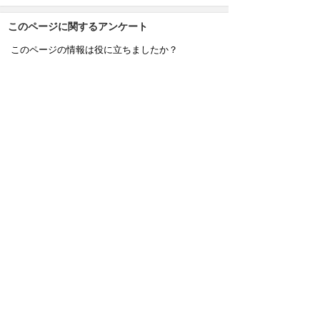
このページに関するアンケート
このページの情報は役に立ちましたか？
役に立
どちらともい
役にたたなか
った
えない
った
このページに関してご意見がありましたらご記入
ください。
（ご注意）回答が必要なお問い合わせは，直接
このページの「お問い合わせ先」（ページ作成部
署）へお願いします（こちらではお受けできませ
ん）。また住所・電話番号などの個人情報は記入
しないでください