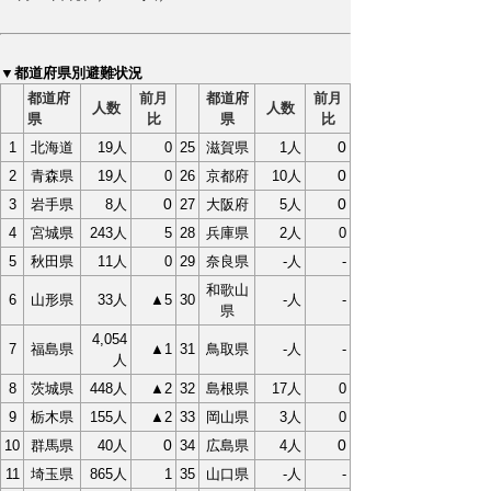
▼都道府県別避難状況
都道府
前月
都道府
前月
人数
人数
県
比
県
比
0
1
北海道
19人
0
25
滋賀県
1人
0
2
青森県
19人
0
26
京都府
10人
0
0
3
岩手県
8人
27
大阪府
5人
4
宮城県
243人
5
28
兵庫県
2人
0
5
秋田県
11人
0
29
奈良県
-人
-
和歌山
6
山形県
33人
▲5
30
-人
-
県
4,054
7
福島県
▲1
31
鳥取県
-人
-
人
8
茨城県
448人
▲2
32
島根県
17人
0
9
栃木県
155人
▲2
33
岡山県
3人
0
0
0
10
群馬県
40人
34
広島県
4人
11
埼玉県
865人
1
35
山口県
-人
-