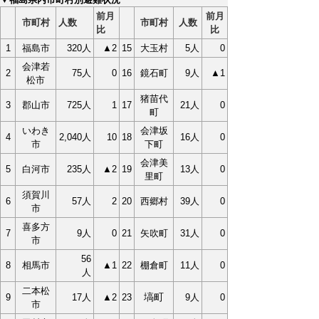
前月
前月
市町村
人数
市町村
人数
比
比
1
福島市
320人
▲2
15
大玉村
5人
0
会津若
2
75人
0
16
鏡石町
9人
▲1
松市
猪苗代
3
郡山市
725人
1
17
21人
0
町
いわき
会津坂
4
2,040人
10
18
16人
0
市
下町
会津美
5
白河市
235人
▲2
19
13人
0
里町
須賀川
6
57人
2
20
西郷村
39人
0
市
喜多方
7
9人
0
21
矢吹町
31人
0
市
56
8
相馬市
▲1
22
棚倉町
11人
0
人
二本松
塙町
9
17人
▲2
23
9人
0
市