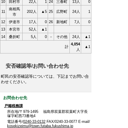
10
田村市
22人
1
24
三春町
13人
0
南相馬
11
202人
▲5
25
広野町
24人
1
市
12
伊達市
17人
0
26
新地町
7人
0
13
本宮市
52人
▲1
14
桑折町
5人
0
－
その他
24人
▲1
4,054
計
▲1
人
安否確認等/お問い合わせ先
町民の安否確認等については、下記までお問い合
わせください。
お問合わせ先
戸籍税務課
所在地/〒979-1495 福島県双葉郡双葉町大字長
塚字町西73番地4
電話番号/
0240-33-0132
FAX/0240-33-0077 E-mail/
kosekizeimu@town.futaba.fukushima.jp